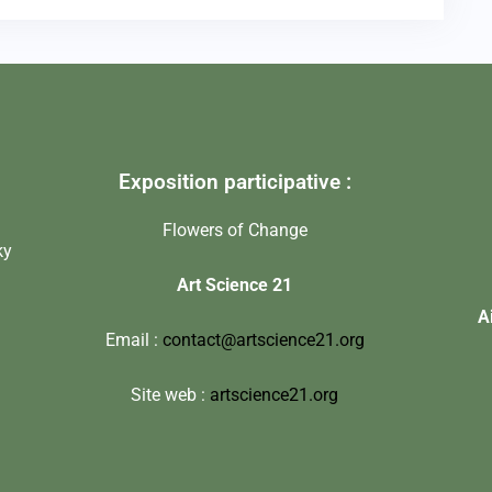
Exposition participative :
Flowers of Change
ky
Art Science 21
A
Email :
contact@artscience21.org
Site web :
artscience21.org