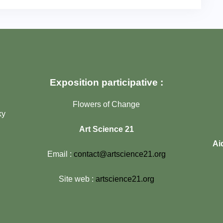
Exposition participative :
Flowers of Change
ky
Art Science 21
Ai
Email :
contact@artscience21.org
Site web :
artscience21.org